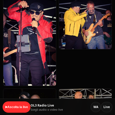
OL3 Radio Live
WA
Live
▶
Ascolta la live
Scegli audio o video live